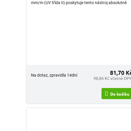
mm/m (UV třída II) poskytuje tento nástroj absolutně
spolehlivé výsledky pro...
81,70 K
Na dotaz, zpravidla 14dní
98,86 Kč včetně DP
Do košíku