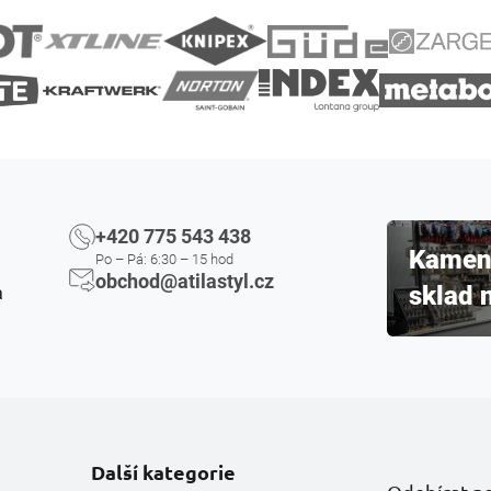
á
d
a
c
í
p
r
v
k
y
v
+420 775 543 438
ý
Kamenn
p
Po – Pá: 6:30 – 15 hod
obchod@atilastyl.cz
i
sklad 
a
s
u
Další kategorie