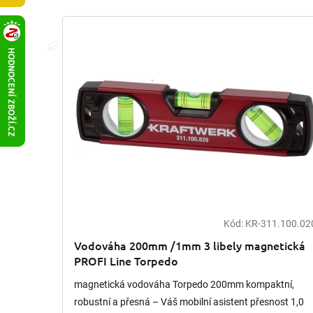
e
n
V
í
ý
p
p
r
i
o
s
d
p
u
r
k
o
t
d
ů
u
k
t
ů
Kód:
KR-311.100.02
Vodováha 200mm /1mm 3 libely magnetická
PROFI Line Torpedo
magnetická vodováha Torpedo 200mm kompaktní,
robustní a přesná – Váš mobilní asistent přesnost 1,0