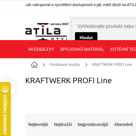
Přejít
Jak nakupovat a vysvětlení dostupností a jak vrátit zboží na AT
na
obsah
Hledat
AKCE&SLEVY
SPOJOVACÍ MATERIÁL
KOTEVNÍ TE
Prodávané značky
KRAFTWERK PROFI Line
Domů
KRAFTWERK PROFI Line
Ř
a
Nejlevnější
Nejdražší
Nejprodávanější
Abecedně
z