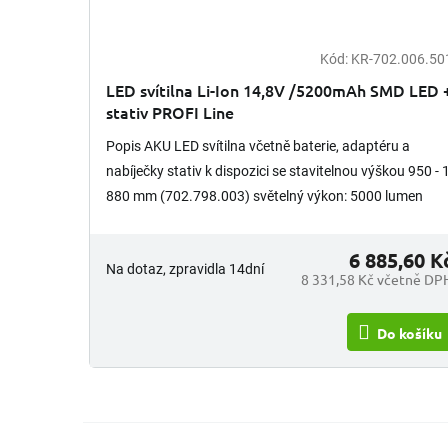
Kód:
KR-702.006.50
LED svítilna Li-Ion 14,8V /5200mAh SMD LED 
stativ PROFI Line
Popis AKU LED svítilna včetně baterie, adaptéru a
nabíječky stativ k dispozici se stavitelnou výškou 950 - 
880 mm (702.798.003) světelný výkon: 5000 lumen
vysoce...
6 885,60 K
Na dotaz, zpravidla 14dní
8 331,58 Kč včetně DP
Do košíku
Z