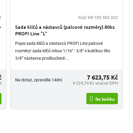
1
Kód:
KR-105.502.032
+
Sada klíčů a nástavců (palcové rozměry) 80ks
PROFI Line "L"
Popis sada klíčů a nástavců PROFI Line palcové
1
rozměry! sada klíčů Inbus 1/16" - 3/8" s kuličkou 9ks
3/8” nástavce prodloužené:...
č
7 623,75 Kč
Na dotaz, zpravidla 14dní
H
9 224,74 Kč včetně DPH
Do košíku
O
v
l