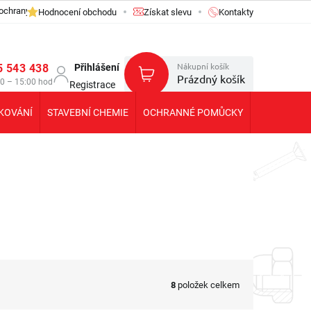
ochrany osobních údajů GDPR
Hodnocení obchodu
Získat slevu
Kontakty
Nákupní košík
5 543 438
Přihlášení
Prázdný košík
30 – 15:00 hod
Registrace
KOVÁNÍ
STAVEBNÍ CHEMIE
OCHRANNÉ POMŮCKY
KOLEČKA T
8
položek celkem