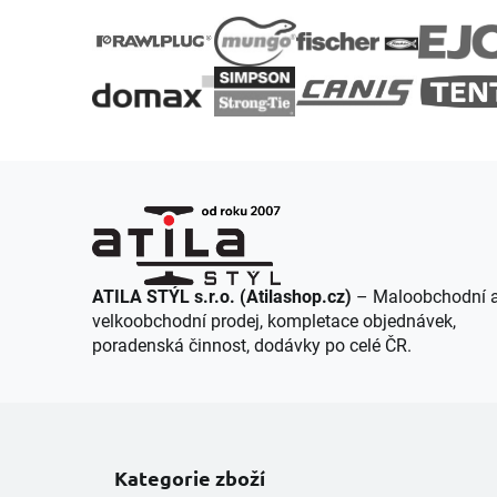
á
p
a
t
í
ATILA STÝL s.r.o. (Atilashop.cz)
– Maloobchodní 
velkoobchodní prodej, kompletace objednávek,
poradenská činnost, dodávky po celé ČR.
Kategorie zboží