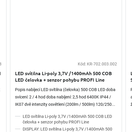
8
Kód:
KR-702.003.002
I
LED svítilna Li-poly 3,7V /1400mAh 500 COB
LED čelovka + senzor pohybu PROFI Line
z
Popis nabíjecí LED svítilna (čelovka) 500 COB LED doba
svícení: 2 / 4 hod doba nabíjení: 2,5 hod 6400K IP44 /
IK07 dvě intenzity osvětlení (200lm / 500lm) 120/250...
LED svítilna Li-poly 3,7V /1400mAh 500 COB LED
čelovka + senzor pohybu PROFI Line
DISPLAY: LED svítilna Li-poly 3,7V /1400mAh 500