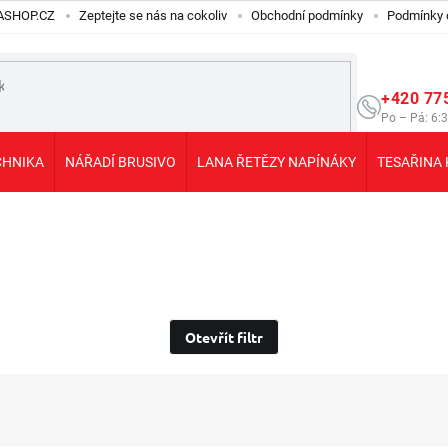
ILASHOP.CZ
Zeptejte se nás na cokoliv
Obchodní podmínky
Podmínky 
+420 77
Po – Pá: 6:
CHNIKA
NÁŘADÍ BRUSIVO
LANA ŘETĚZY NAPÍNÁKY
TESAŘINA 
Otevřít filtr