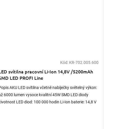
Kód:
KR-702.005.600
LED svítilna pracovní Li-Ion 14,8V /5200mAh
SMD LED PROFI Line
Popis AKU LED svítilna včetně nabíječky světelný výkon:
až 6000 lumen vysoce kvalitní 45W SMD LED diody
životnost LED diod: 100 000 hodin Li-Ion baterie: 14,8 V
/ 5200...