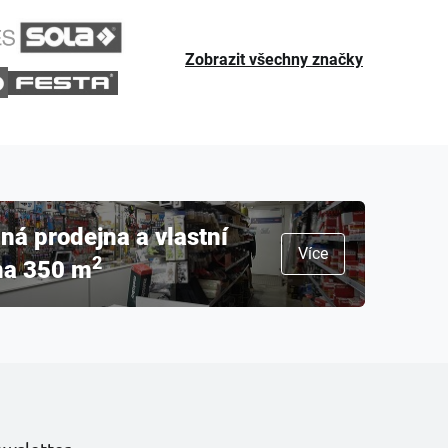
Zobrazit všechny značky
á prodejna a vlastní
Více
2
na 350 m