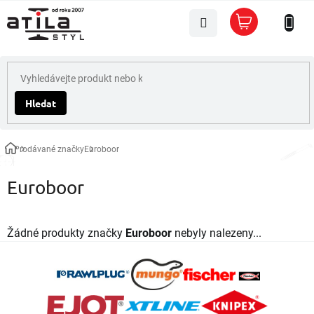
Přejít
Nákupní
na
košík
obsah
Hledat
Prodávané značky
Euroboor
Domů
Euroboor
Žádné produkty značky
Euroboor
nebyly nalezeny...
Z
á
p
a
t