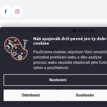
Na systému
Shoptet Premium
vytvořilo
Náš spojovák drží pevně jen ty dob
cookies
Copyright 2026
ATILA STÝL: spojovací materiál
. Všechna práva
vyhrazena.
Používáme cookies, abychom Vám umožnil
pohodlné prohlížení webu a díky analýze
provozu webu neustále zlepšovali jeho funk
výkon a použitelnost.
Nastavení
TIP:
Registrujte se
a získejte 5% slevu okamžitě. Pokud máte IČO, můžete
Odmítnout
Souhlasím
po registraci získat 10% slevu. Máme i B2B program.
Více informací ➙