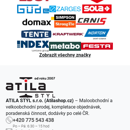
í
Zobrazit všechny značky
ATILA STÝL s.r.o. (Atilashop.cz)
– Maloobchodní a
velkoobchodní prodej, kompletace objednávek,
poradenská činnost, dodávky po celé ČR.
+420 775 543 438
Po – Pá: 6:30 – 15 hod